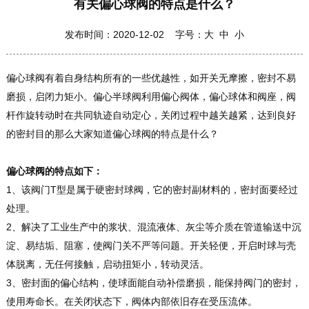
有关偏心球阀的特点是什么？
发布时间：2020-12-02 字号：
大
中
小
偏心球阀有着自身结构所有的一些优越性，如开关无摩擦，密封不易
磨损，启闭力矩小。偏心半球阀利用偏心阀体，偏心球体和阀座，阀
杆作旋转动时在共同轨迹自动定心，关闭过程中越关越紧，达到良好
的密封目的那么大家知道偏心球阀的特点是什么？
偏心球阀的特点如下：
1、该阀门T型是属于硬密封球阀，它的密封副材料的，密封面要经过
处理。
2、解决了工业生产中的浆状、混流液体、灰尘等介质在管道输送中沉
淀、易结垢、阻塞，使阀门关不严等问题。开关轻便，开启时球与壳
体脱离，无任何接触，启动扭矩小，转动灵活。
3、密封面的偏心结构，使球面能自动补偿磨损，能保持阀门的密封，
使用寿命长。在关闭状态下，阀体内部依旧存在受压流体。